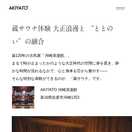
蔵サウナ体験
大正浪漫と
“ととの
い”の融合
築120年の古民家「河崎浪漫館」。
まるで時が止まったかのような大正時代の空間に身を置き、静
かな時間が流れるなかで、心と身体を芯から癒やす——
そんな特別な体験ができるのが、「蔵サウナ」です。
AKIYATO 河崎浪漫館
新潟県佐渡市河崎1253