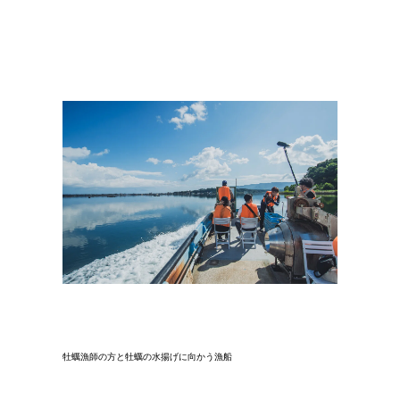
牡蠣漁師の方と牡蠣の水揚げに向かう漁船