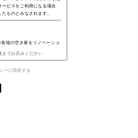
サービスをご利用になる場合
したものとみなされます。
日本各地の空き家をリノベーショ
して利用できるサービスを指し
後までお読みください
シーに同意する
に基づき、所定の手続を完了した
利用する資格を得た個人または
: 会員が宿泊予約時に利用する
なしで宿泊できる特定のコード
格