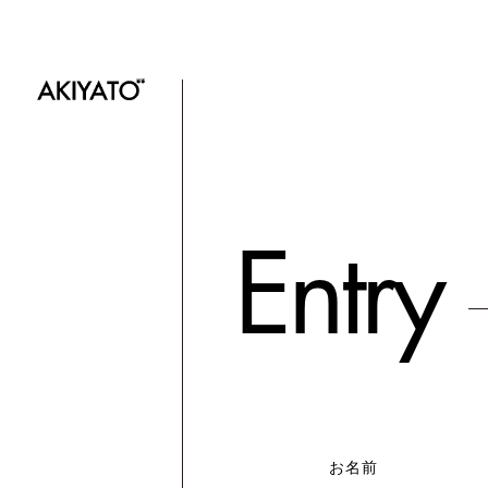
E
n
t
r
y
お名前