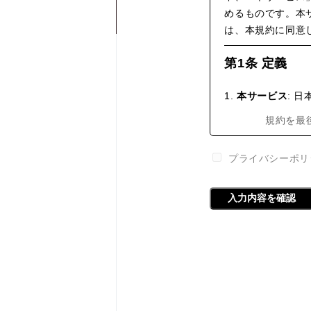
めるものです。本
は、本規約に同意
第1条 定義
1.
本サービス
: 
ンした宿泊施設と
規約を最
ます。
プライバシーポリ
2.
会員
: 本規約
上で本サービスを
法人を指します。
3.
会員宿泊コード
ことで、追加費用
を指します。
第2条 会員資