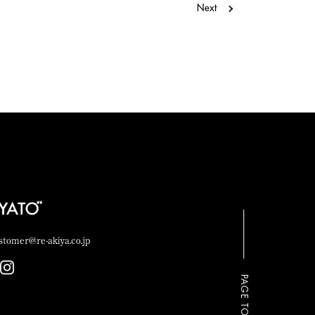
Next
stomer@re-akiya.co.jp
PAGE TOP