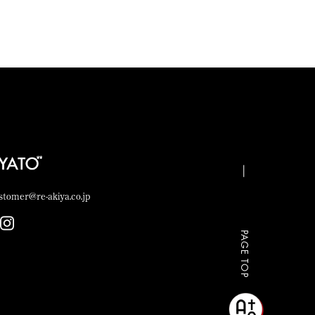
stomer@re-akiya.co.jp
PAGE TOP