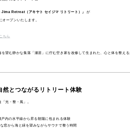
ei- Jima Retreat（アキヤト セイジマ リトリート）」
が
0日にオープンいたします。
こちら
海を望む静かな集落「瀬居」に佇む空き家を改修して生まれた、心と体を整える
自然とつながるリトリート体験
は「光・整・風」。
t ― 瀬戸内の水平線から昇る朝陽に包まれる体験
― 大きな窓から海と緑を望みながらサウナで整う時間