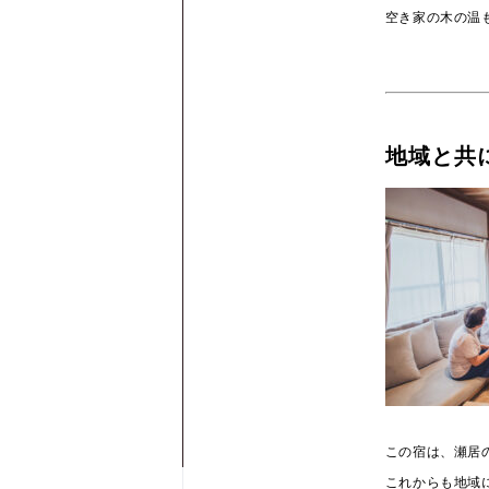
空き家の木の温
地域と共
この宿は、瀬居
これからも地域