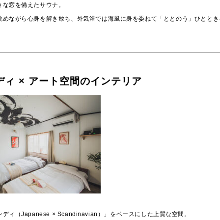
きな窓を備えたサウナ。
眺めながら心身を解き放ち、外気浴では海風に身を委ねて「ととのう」ひととき
ディ × アート空間のインテリア
ィ（Japanese × Scandinavian）」をベースにした上質な空間。